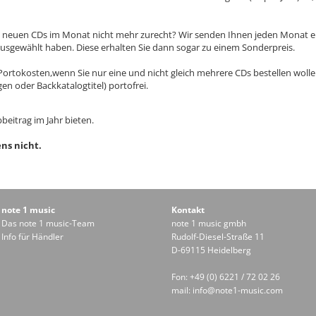
n neuen CDs im Monat nicht mehr zurecht? Wir senden Ihnen jeden Monat e
ausgewählt haben. Diese erhalten Sie dann sogar zu einem Sonderpreis.
Portokosten,wenn Sie nur eine und nicht gleich mehrere CDs bestellen wolle
n oder Backkatalogtitel) portofrei.
beitrag im Jahr bieten.
ns nicht.
note 1 music
Kontakt
Das note 1 music-Team
note 1 music gmbh
Info für Händler
Rudolf-Diesel-Straße 11
D-69115 Heidelberg
Fon: +49 (0) 6221 / 72 02 26
mail:
info@note1-music.com