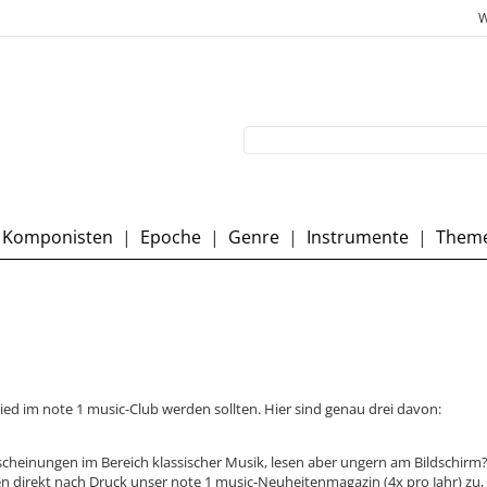
W
Komponisten
|
Epoche
|
Genre
|
Instrumente
|
Them
lied im note 1 music-Club werden sollten. Hier sind genau drei davon:
rscheinungen im Bereich klassischer Musik, lesen aber ungern am Bildschirm?
n direkt nach Druck unser note 1 music-Neuheitenmagazin (4x pro Jahr) zu,