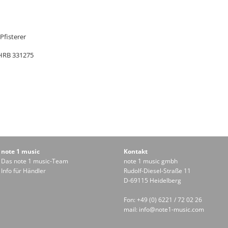
Pfisterer
 HRB 331275
note 1 music
Kontakt
Das note 1 music-Team
note 1 music gmbh
Info für Händler
Rudolf-Diesel-Straße 11
D-69115 Heidelberg
Fon: +49 (0) 6221 / 72 02 26
mail:
info@note1-music.com