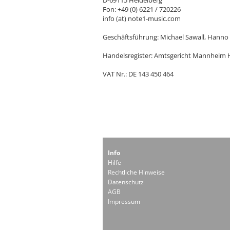
D-69115 Heidelberg
Fon: +49 (0) 6221 / 720226
info (at) note1-music.com
Geschäftsführung: Michael Sawall, Hanno 
Handelsregister: Amtsgericht Mannheim
VAT Nr.: DE 143 450 464
Info
Hilfe
Rechtliche Hinweise
Datenschutz
AGB
Impressum