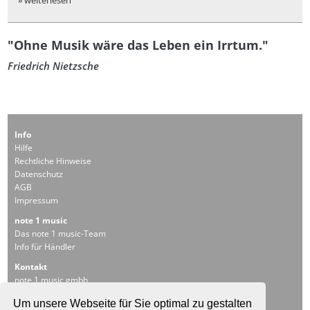
» weiterlesen
"Ohne Musik wäre das Leben ein Irrtum."
Friedrich Nietzsche
Info
Hilfe
Rechtliche Hinweise
Datenschutz
AGB
Impressum
note 1 music
Das note 1 music-Team
Info für Händler
Kontakt
note 1 music gmbh
Rudolf-Diesel-Straße 11
Um unsere Webseite für Sie optimal zu gestalten
D-69115 Heidelberg